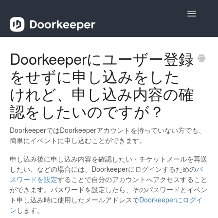
Toggle
Navigatio
ヘルプ
Doorkeeperにユーザー登録
をせずに申し込みをした
主催者向け
けれど、申し込み内容の確
参加者向け
認をしたいのですが？
お問い合わせ
DoorkeeperではDoorkeeperアカウントを持っていない方でも、
簡単にイベントに申し込むことができます。
申し込み後に申し込み内容を確認したい・チケットメールを再送
したい、などの場合には、Doorkeeperにログインするための
パ
スワードを設定
することで自分のアカウントへアクセスすること
ができます。パスワードを設定したら、そのパスワードとイベン
ト申し込み時に使用したメールアドレスで
Doorkeeperにログイ
ン
します。