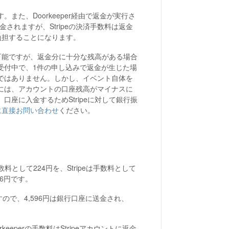
た、Doorkeeper経由で返金が実行さ
金されますが、Stripeの決済手数料は返金
が負担することになります。
は可能ですが、返金分に十分な残高がある場合
受付中で、1件の申し込みで返金が生じた場
ではありません。しかし、イベント自体を
には、アカウントの口座残高がマイナスに
座に入金するためStripeに対して銀行振
peに直接お問い合わせ
ください。
手数料として224円を、Stripeは手数料として
96円です。
すので、4,596円は銀行口座に送金され、
keeperの手数料はStripeアカウントに返金