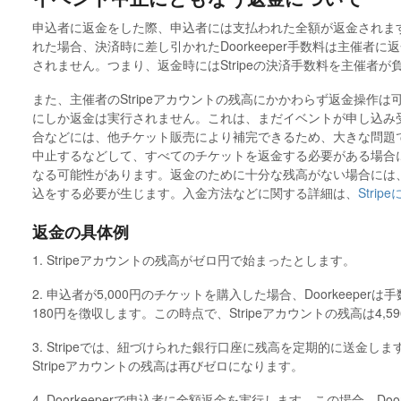
申込者に返金をした際、申込者には支払われた全額が返金されます。ま
れた場合、決済時に差し引かれたDoorkeeper手数料は主催者に返
されません。つまり、返金時にはStripeの決済手数料を主催者
また、主催者のStripeアカウントの残高にかかわらず返金操作
にしか返金は実行されません。これは、まだイベントが申し込み
合などには、他チケット販売により補完できるため、大きな問題
中止するなどして、すべてのチケットを返金する必要がある場合
なる可能性があります。返金のために十分な残高がない場合には、口
込をする必要が生じます。入金方法などに関する詳細は、
Stri
返金の具体例
1. Stripeアカウントの残高がゼロ円で始まったとします。
2. 申込者が5,000円のチケットを購入した場合、Doorkeeperは
180円を徴収します。この時点で、Stripeアカウントの残高は4,5
3. Stripeでは、紐づけられた銀行口座に残高を定期的に送金しま
Stripeアカウントの残高は再びゼロになります。
4. Doorkeeperで申込者に全額返金を実行します。この場合、Door